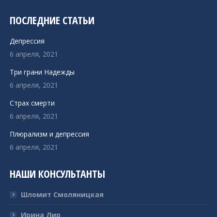
Facebook
YouTube
Rss
Email
Сайт
WhatsApp
ПОСЛЕДНИЕ СТАТЬИ
открывается
открывается
открывается
открывается
открывается
открывается
в
в
в
в
в
в
Депрессия
новом
новом
новом
новом
новом
новом
6 апреля, 2021
окне
окне
окне
окне
окне
окне
Три грани Надежды
6 апреля, 2021
Страх смерти
6 апреля, 2021
Плюрализм и депрессия
6 апреля, 2021
НАШИ КОНСУЛЬТАНТЫ
Шломит Смоляницкая
Ирина Лир