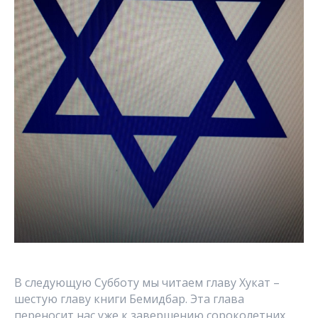
В следующую Субботу мы читаем главу Хукат –
шестую главу книги Бемидбар. Эта глава
переносит нас уже к завершению сороколетних