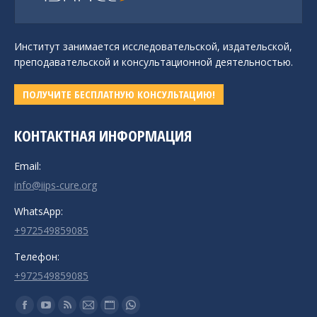
Институт занимается исследовательской, издательской,
преподавательской и консультационной деятельностью.
ПОЛУЧИТЕ БЕСПЛАТНУЮ КОНСУЛЬТАЦИЮ!
КОНТАКТНАЯ ИНФОРМАЦИЯ
Email:
info@iips-cure.org
WhatsApp:
+972549859085
Телефон:
+972549859085
Ищите нас:
Страница
Страница
Страница
Страница
Страница
Страница