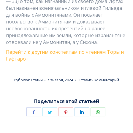
— 33) о том, как изгнанный из своего дома Ифтах
был назначен военачальником и главой Гильада
для войны с Аммонитянами. Он посылает
посольство к Аммонитянам и доказывает
необоснованность их претензий на ранее
принадлежавшие им земли, которые израильтяне
отвоевали не у Аммонитян, а у Сихона.
Перейти к другим конспектам по чтениям Торы и
Гафтарот
Рубрика:
Статьи
7 января, 2024
Оставить комментарий
Поделиться этой статьей
Поделиться
Поделиться
Поделиться
Поделиться
Поделиться
в
в
в
в
в
Facebook
Twitter
Pinterest
LinkedIn
WhatsApp