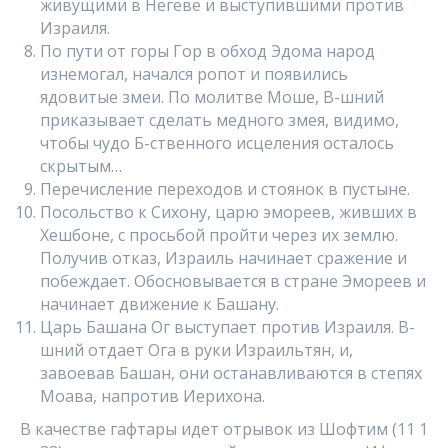
живущими в Негеве и выступившими против
Израиля.
По пути от горы Гор в обход Эдома народ
изнемогал, начался ропот и появились
ядовитые змеи. По молитве Моше, В-шний
приказывает сделать медного змея, видимо,
чтобы чудо Б-ственного исцеления осталось
скрытым…
Перечисление переходов и стоянок в пустыне.
Посольство к Сихону, царю эмореев, живших в
Хешбоне, с просьбой пройти через их землю.
Получив отказ, Израиль начинает сражение и
побеждает. Обосновывается в стране Эмореев и
начинает движение к Башану.
Царь Башана Ог выступает против Израиля. В-
шний отдает Ога в руки Израильтян, и,
завоевав Башан, они останавливаются в степях
Моава, напротив Иерихона.
В качестве гафтары идет отрывок из Шофтим (11 1