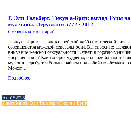
Р. Эли Тальберг. Тикун а-Брит: взгляд Торы на
мужчины. Иерусалим 5772 / 2012
Оставить комментарий
«Тикун а-Брит» — так в еврейской каббалистической литера
совершенства мужской сексуальности. Вы спросите: уделяют
внимание женской сексуальности? Ответ: в гораздо меньшей
«неравенство»? Как говорят мудрецы, большей близостью ж
мужчины требуется больше работы над собой по обузданию 
Может…
Подробнее
Апр
15
2025
Книги
Книги Эли Тальберга
Тикун а-Брит