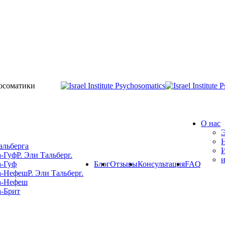
осоматики
О нас
Э
альберга
И
а-Гуф
Р. Эли Тальберг.
а-Гуф
Блог
Отзывы
Консультация
FAQ
а-Нефеш
Р. Эли Тальберг.
а-Нефеш
а-Брит