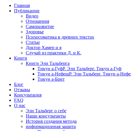
Главная
Публикации
Видео
Отношения
Саморазвитие
Здоровье
Психосоматика в древних текстах
Статьи
Доктор Хамер и я
Случай из практики Д. и К.
Книги
Книги Эли Тальберга
Тикун а-Гуф
Р. Эли Тальберг. Тикун а-Гуф
Тикун а-Нефеш
Р. Эли Тальберг. Тикун а-Неф
Тикун а-Брит
Блог
Отзывы
Консультация
FAQ
О нас
Эли Тальберг о себе
Наши консультанты
История создания метода
информационная зашита