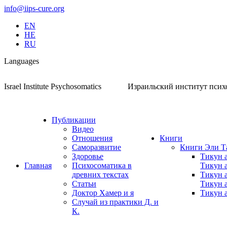
Перейти
Страница
Страница
Страница
Страница
Страница
info@iips-cure.org
к
Facebook
YouTube
Email
Rss
WhatsApp
EN
содержанию
открывается
открывается
открывается
открывается
открывается
HE
в
в
в
в
в
RU
новом
новом
новом
новом
новом
окне
окне
окне
окне
окне
Languages
Israel Institute Psychosomatics
Израильский институт псих
Публикации
Видео
Отношения
Книги
Саморазвитие
Книги Эли Т
Здоровье
Тикун 
Главная
Психосоматика в
Тикун 
древних текстах
Тикун 
Статьи
Тикун 
Доктор Хамер и я
Тикун 
Случай из практики Д. и
К.