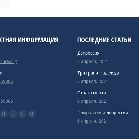
КТНАЯ ИНФОРМАЦИЯ
ПОСЛЕДНИЕ СТАТЬИ
Депрессия
-cure.org
6 апреля, 2021
:
Три грани Надежды
859085
6 апреля, 2021
:
Страх смерти
859085
6 апреля, 2021
с:
Плюрализм и депрессия
ца
раница
Страница
Страница
Страница
Страница
6 апреля, 2021
ok
uTube
Rss
Email
Сайт
WhatsApp
ается
крывается
открывается
открывается
открывается
открывается