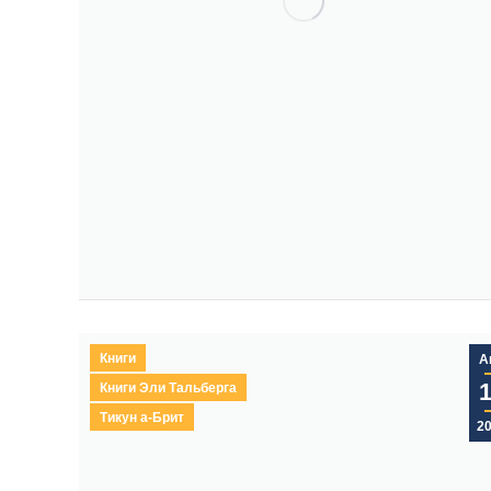
Книги
А
Книги Эли Тальберга
Тикун а-Брит
2