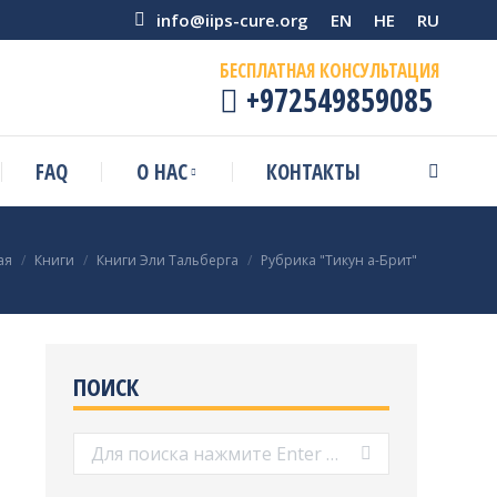
info@iips-cure.org
EN
HE
RU
БЕСПЛАТНАЯ КОНСУЛЬТАЦИЯ
+972549859085
FAQ
О НАС
КОНТАКТЫ
Поиск:
десь:
ая
Книги
Книги Эли Тальберга
Рубрика "Тикун а-Брит"
ПОИСК
Поиск: