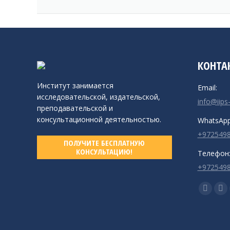
КОНТА
Институт занимается
Email:
исследовательской, издательской,
info@iips
преподавательской и
консультационной деятельностью.
WhatsApp
+972549
ПОЛУЧИТЕ БЕСПЛАТНУЮ
КОНСУЛЬТАЦИЮ!
Телефон
+972549
Ищите на
Страни
Ст
Facebo
Yo
открыв
от