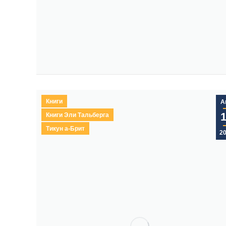
Книги
А
Книги Эли Тальберга
Тикун а-Брит
2