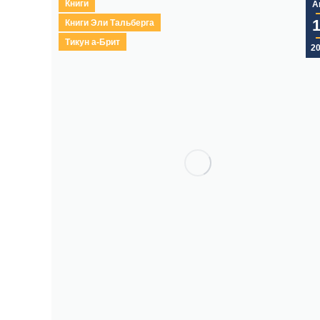
Книги
А
Книги Эли Тальберга
Тикун а-Брит
2