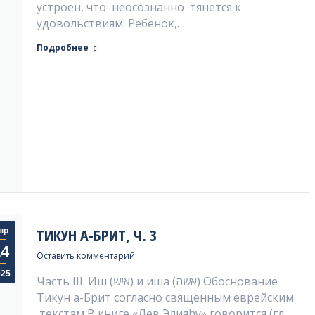
устроен, что неосознанно тянется к
удовольствиям. Ребенок,…
Подробнее
ТИКУН А-БРИТ, Ч. 3
пр
14
Оставить комментарий
025
Часть III. Иш (איש) и иша (אשה) Обоснование
Тикун а-Брит согласно священным еврейским
текстам В книге «Лев Элияhу» говорится (гл.