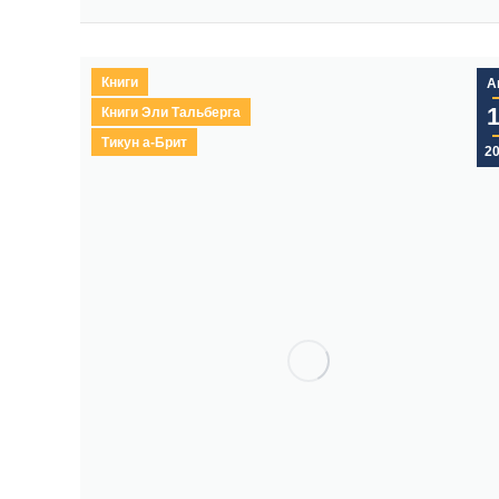
Книги
А
Книги Эли Тальберга
Тикун а-Брит
2