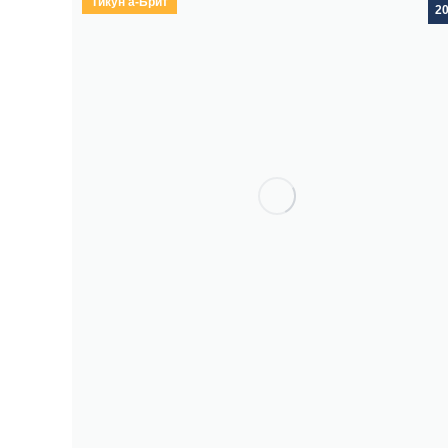
Тикун а-Брит
2